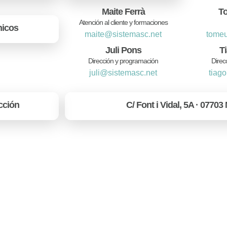
Maite Ferrà
T
Atención al cliente y formaciones
nicos
maite@sistemasc.net
tome
Juli Pons
T
Dirección y programación
Direc
juli@sistemasc.net
tiag
cción
C/ Font i Vidal, 5A · 07703