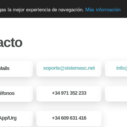
ngas la mejor experiencia de navegación.
Más información
acto
soporte@sistemasc.net
info
ails
+34 971 352 233
éfonos
App/Urg
+34 609 631 416