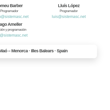
omeu Barber
Lluís López
Programador
Programador
u@sistemasc.net
luis@sistemasc.net
iago Ameller
ción y programación
o@sistemasc.net
 Maó – Menorca · Illes Balears · Spain