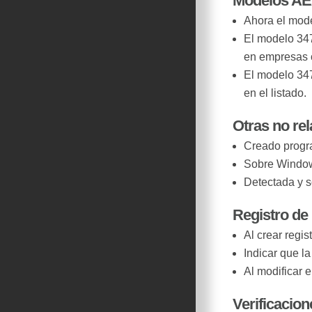
Modelos A
Ahora el mode
El modelo 347
en empresas c
El modelo 347
en el listado.
Otras no re
Creado progra
Sobre Windows
Detectada y s
Registro de
Al crear regi
Indicar que la
Al modificar e
Verificacion