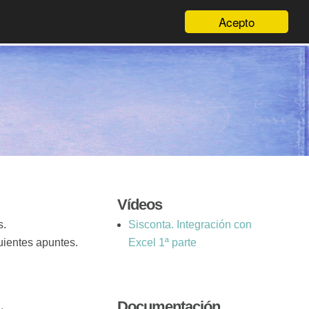
Acepto
Vídeos
s.
Sisconta. Integración con
guientes apuntes.
Excel 1ª parte
Documentación