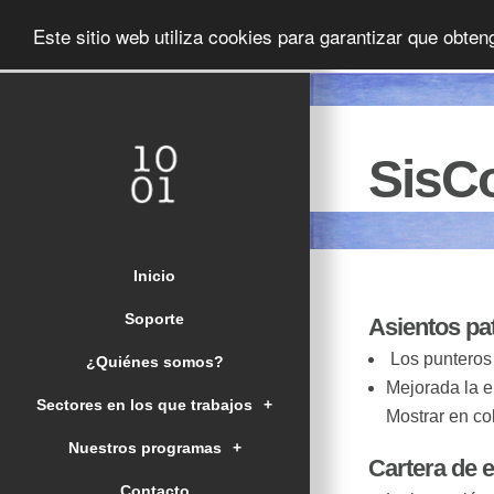
Este sitio web utiliza cookies para garantizar que obte
SisCo
Inicio
Soporte
Asientos pa
Los punteros 
¿Quiénes somos?
Mejorada la e
Sectores en los que trabajos
+
Mostrar en col
Nuestros programas
+
Cartera de 
Contacto