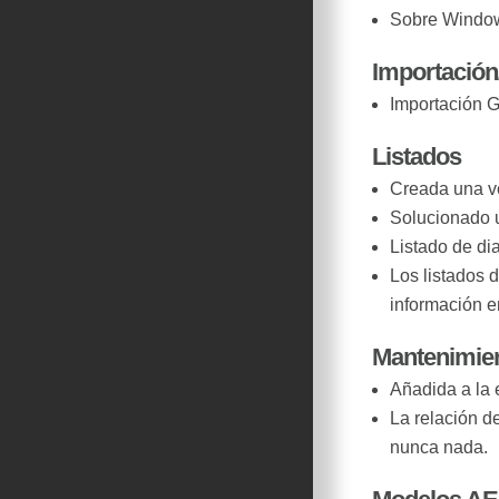
Sobre Windows
Importación
Importación G
Listados
Creada una ve
Solucionado u
Listado de dia
Los listados 
información e
Mantenimie
Añadida a la 
La relación d
nunca nada.