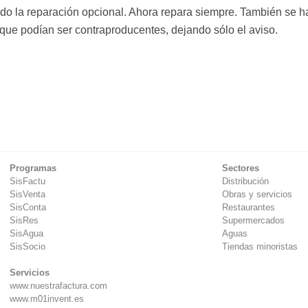
do la reparación opcional. Ahora repara siempre. También se h
que podían ser contraproducentes, dejando sólo el aviso.
Programas
Sectores
SisFactu
Distribución
SisVenta
Obras y servicios
SisConta
Restaurantes
SisRes
Supermercados
SisAgua
Aguas
SisSocio
Tiendas minoristas
Servicios
www.nuestrafactura.com
www.m01invent.es