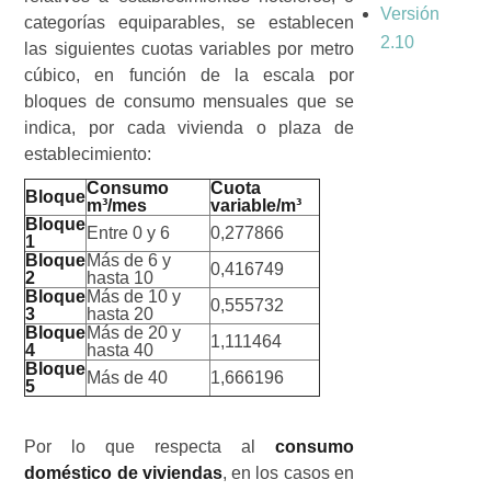
Versión
categorías equiparables, se establecen
2.10
las siguientes cuotas variables por metro
cúbico, en función de la escala por
bloques de consumo mensuales que se
indica, por cada vivienda o plaza de
establecimiento:
Consumo
Cuota
Bloque
m³/mes
variable/m³
Bloque
Entre 0 y 6
0,277866
1
Bloque
Más de 6 y
0,416749
2
hasta 10
Bloque
Más de 10 y
0,555732
3
hasta 20
Bloque
Más de 20 y
1,111464
4
hasta 40
Bloque
Más de 40
1,666196
5
Por lo que respecta al
consumo
doméstico de viviendas
, en los casos en