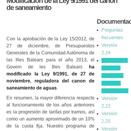
Modificación de la Ley 9/1991 del canon
de saneamiento
Documentac
Preguntas
frecuentes
Con la aprobación de la Ley 15/2012, de
Versión
27 de diciembre, de Presupuestos
Generales de la Comunidad Autónoma de
2.24
las Illes Balears para el año 2013, el
Modificación
Govern de les Illes Balears
ha
de la Ley
modificado la Ley 9/1991, de 27 de
9/1991 del
noviembre, reguladora del canon de
canon de
saneamiento de aguas
.
saneamiento
En resumen, la mayor diferencia respecto
Versión
al funcionamiento de los años anteriores
2.23
es la progresión de tarifas por tramos, así
Versión
como un aumento aproximado de un 10%
2.20
de la cuota fija. Nuestro programa de
Versión