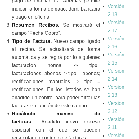
pago de una factura. Además permite
Versión
indicar la forma de pago: dom. bancaria
2.18
y pago en oficina.
Versión
Resumen Recibos.
Se mostrará el
2.17
campo “Fecha Cobro”.
Versión
Tipo de Factura.
Nuevo campo ligado
2.16
al recibo. Se actualizará de forma
Versión
automática y se regirá por lo siguiente:
2.15
facturación normal -> tipo=
Versión
facturaciones; abonos -> tipo = abonos;
2.14
rectificaciones manuales -> tipo =
Versión
rectificaciones. En los listados se han
2.13
añadido un control para poder filtrar las
Versión
facturas en función de este campo.
2.12
Recálculo masivo de
Versión
facturas.
Añadido nuevo proceso
2.11
especial con el que se pueden
Versión
recalcular un conjunto de facturas.