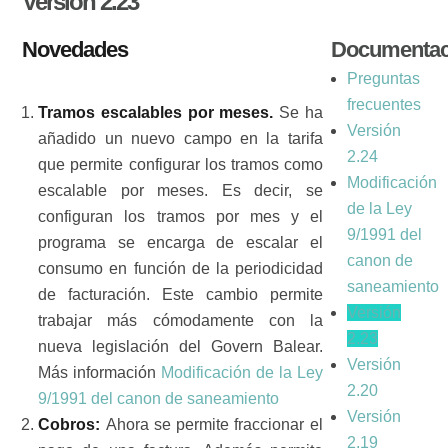
Versión 2.23
Novedades
Documentac
Preguntas
frecuentes
Tramos escalables por meses.
Se ha
Versión
añadido un nuevo campo en la tarifa
2.24
que permite configurar los tramos como
Modificación
escalable por meses. Es decir, se
de la Ley
configuran los tramos por mes y el
9/1991 del
programa se encarga de escalar el
canon de
consumo en función de la periodicidad
saneamiento
de facturación. Este cambio permite
Versión
trabajar más cómodamente con la
2.23
nueva legislación del Govern Balear.
Versión
Más información
Modificación de la Ley
2.20
9/1991 del canon de saneamiento
Versión
Cobros:
Ahora se permite fraccionar el
2.19